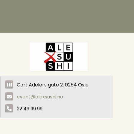
Cort Adelers gate 2, 0254 Oslo
event@alexsushi.no
22 43 99 99