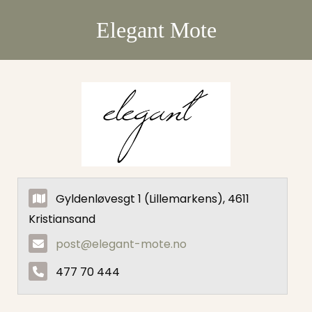
Elegant Mote
Gyldenløvesgt 1 (Lillemarkens), 4611
Kristiansand
post@elegant-mote.no
477 70 444