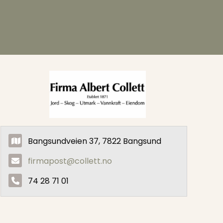
Bangsundveien 37, 7822 Bangsund
firmapost@collett.no
74 28 71 01