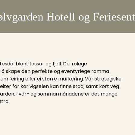
ølvgarden Hotell og Feriesent
tesdal blant fossar og fjell. Dei rolege
å å skape den perfekte og eventyrlege ramma
tim feiring eller ei større markering. Vår strategiske
iter for kor vigselen kan finne stad, samt kort veg
ølvgarden. I vår- og sommarmånadene er det mange
tra.