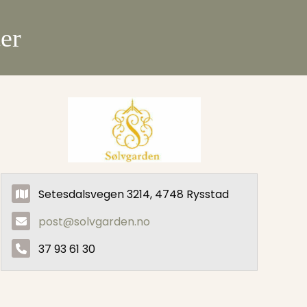
er
Setesdalsvegen 3214, 4748 Rysstad
post@solvgarden.no
37 93 61 30