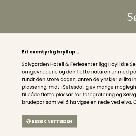
S
Eit eventyrlig bryllup…
Sølvgarden Hotell & Feriesenter ligg i idylliske Se
omgjevnadene og den flotte naturen er med p
rundt den store dagen, anten de ynskjer ei lita in
plassering, midt i Setesdal, gjev mange mogleghe
til både flotte plassar for fotografering og S
brudepar som vel å ha vigselen nede ved elva, O
BESØK NETTSIDEN