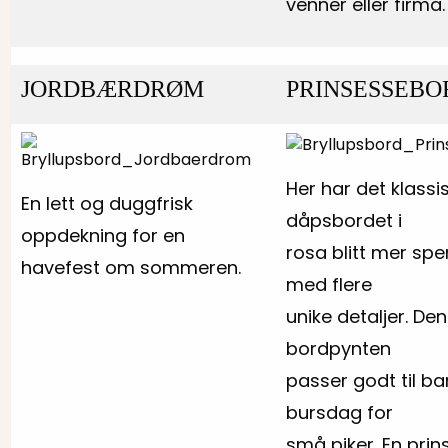
venner eller firma.
JORDBÆRDRØM
PRINSESSEBO
Her har det klassi
En lett og duggfrisk
dåpsbordet i
oppdekning for en
rosa blitt mer sp
havefest om sommeren.
med flere
unike detaljer. De
bordpynten
passer godt til ba
bursdag for
små piker. En prin