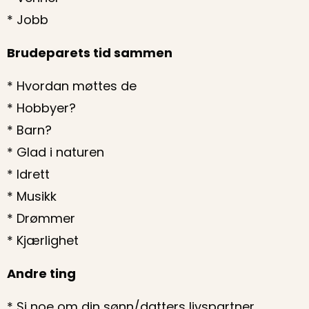
* Jobb
Brudeparets tid sammen
* Hvordan møttes de
* Hobbyer?
* Barn?
* Glad i naturen
* Idrett
* Musikk
* Drømmer
* Kjærlighet
Andre ting
* Si noe om din sønn/datters livspartner