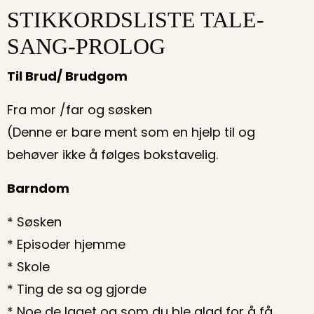
STIKKORDSLISTE TALE-
SANG-PROLOG
Til Brud/ Brudgom
Fra mor /far og søsken
(Denne er bare ment som en hjelp til og
behøver ikke å følges bokstavelig.
Barndom
* Søsken
* Episoder hjemme
* Skole
* Ting de sa og gjorde
* Noe de laget og som du ble glad for å få