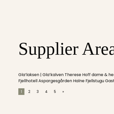
Supplier Are
Gla’laksen | Gla’kalven Therese Hoff dame & he
Fjellhotell Aspargesgården Halne Fjellstugu Ga
1
2
3
4
5
»