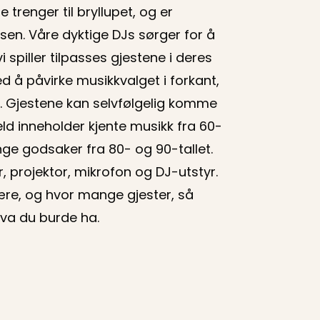
e trenger til bryllupet, og er
asen. Våre dyktige DJs sørger for å
spiller tilpasses gjestene i deres
d å påvirke musikkvalget i forkant,
ss. Gjestene kan selvfølgelig komme
ld inneholder kjente musikk fra 60-
nge godsaker fra 80- og 90-tallet.
r, projektor, mikrofon og DJ-utstyr.
være, og hvor mange gjester, så
va du burde ha.